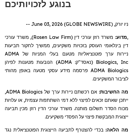
בנוגע לזכויותיכם
ניו יורק, June 03, 2026 (GLOBE NEWSWIRE) --
, משרד עורכי
)
Rosen Law Firm
משרד רוזן עורכי דין (
מדוע:
,
דין בינלאומי העוסק בזכויות משקיעים,
ממשיך לחקור
תביעות
ADMA
בעלי המניות של
ניירות ערך פוטנציאליות מטעם
הנובעות מטענות לפיהן
)
ADMA
(נאסד"ק:
Biologics, Inc
מידע עסקי מטעה באופן מהותי
פרסמה
ADMA Biologics
לציבור המשקיעים.
,
ADMA Biologics
אם רכשתם ניירות ערך של
מה החשיבות:
ייתכן שאתם זכאים לפיצוי ללא דמי השתתפות עצמית, או עלויות
מכוח הסדר תשלום מותנה. משרד עורכי הדין רוזן מכין תביעה
ייצוגית המבקשת פיצוי על הפסדי משקיעים.
מה הלאה:
בכדי להצטרף לתביעה הייצוגית הפוטנציאלית נגד