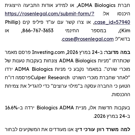
, או למידע אודות התביעה הייצוגית
ADMA Biologics
חברת
https://rosenlegal.com/submit-form/?
היכנסו אל:
Phillip
, או צרו קשר עם עו"ד פיליפ קים (
case_id=57940
), במספר החינמי 866-767-3653, או
Kim
.
case@rosenlegal.com
בדוא"ל:
פרסם מאמר
Investing.com
ב-24 במרץ 2026,
:
במה מדובר
צונחות בעקבות טענות של
ADMA Biologics
שכותרתו "מניות
ירדו
ADMA Biologics
קבע כי מניות
נ
מאמר
ב
מוכרי שורט".
פרסמה דו"ח
Culper Research
מוכרי השורט
"לאחר שחברת
הטוען כי החברה עסקה ב"
מילוי
ערוצים" כדי ל
הגדיל
את צמיחת
ההכנסות.
ירדה ב-16.6%
Biologics
בעקבות חדשות אלו, מניית ADMA
ב-24 במרץ 2026.
למה משרד רוזן עורכי דין:
אנו מעודדים את המשקיעים לבחור