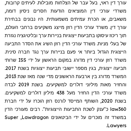
עורך דין ראוי, בעל עבר של הצלחות מובילות. לעיתים קרובות,
משרדי עורכי דין המוציאים הודעות חסרים ניסיון דומה,
משאבים, או הכרת עמיתים משמעותית. היו נבונים בבחירת
עורך דין. משרד עורכי הדין רוזן מייצג משקיעים ברחבי העולם,
תוך ריכוז עיסוקו בתביעות ייצוגיות בניירות ערך ובליטיגציה נגזרת
של בעלי מניות. משרד עורכי הדין רוזן השיג את הסדר התביעה
הייצוגית הגדול ביותר אי פעם בניירות ערך נגד חברה סינית.
שרותי
ISS
משרד רוזן עורכי דין מדורג במקום הראשון על ידי
תביעה ייצוגית, בגין מספר יישובי תביעות ייצוגיות בשנת 2017.
המשרד מדורג בין ארבעת הראשונים מדי שנה מאז שנת 2013,
והחזיר מאות מיליוני דולרים למשקיעים. בשנת 2019 לבדה
משרד עורכי הדין החזיר מעל 438 מיליון דולרים למשקיעים.
בשנת 2020, השותף המייסד לורנס רוזן הוכרז על ידי חברת
מעורכי הדין
כ"ענק לשכת התביעות הייצוגיות". רבים
law360
Super
,
Lawdragon
במשרד זה מוכרים על ידי הביטאונים
.
Lawyers