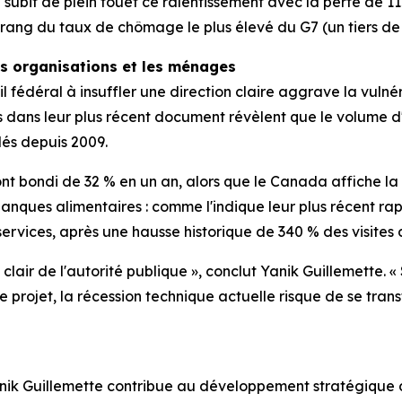
 subit de plein fouet ce ralentissement avec la perte de 1
ang du taux de chômage le plus élevé du G7 (un tiers de p
es organisations et les ménages
l fédéral à insuffler une direction claire aggrave la vulné
s dans leur plus récent document révèlent que le volume d'
lés depuis 2009.
ont bondi de 32 % en un an, alors que le Canada affiche l
banques alimentaires : comme l'indique leur plus récent ra
rvices, après une hausse historique de 340 % des visites 
lair de l'autorité publique », conclut Yanik Guillemette. 
ue projet, la récession technique actuelle risque de se tran
anik Guillemette contribue au développement stratégique de