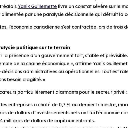
tréalais
Yanik Guillemette
livre un constat sévère sur le ma
st alimentée par une paralysie décisionnelle qui détruit la c
s, l'économie canadienne s'est contractée lors de trois de
lysie politique sur le terrain
ir la présence d’un gouvernement fort, stable et prévisible.
semble de la chaîne économique », affirme Yanik Guillemett
cisions administratives ou opérationnelles. Tout est ralent
s besoin d'agilité. »
ateurs particulièrement alarmants pour le secteur privé :
 des entreprises a chuté de 0,7 % au dernier trimestre, marq
ards de dollars d’investissements nets ont fui l’économie c
4 milliards de dollars de capitaux entrants.