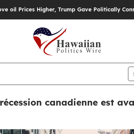
es Higher, Trump Gave Politically Connected oil
 récession canadienne est ava