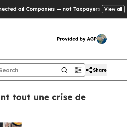
 Companies — not Taxpayers — the Chance to Cash
View all
Provided by AGP
Share
nt tout une crise de