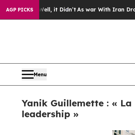
Well, it Didn’t
As war With Iran Drove oil Pric
AGP PICKS
Menu
Yanik Guillemette : « La
leadership »